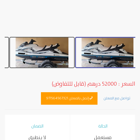
السعر : 52000 درهم (قابل للتفاوض)
تواصل مع المعلن
إتصل بالمعلن 971564567321
الحالة
الضمان
مستعمل
لا ينطبق