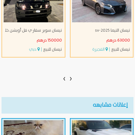
نيسان التيما sv-2025
نيسان سوبر سفاري فل أوبشن خليج
63000 درهم
150000 درهم
نيسان للبيع
|
الفجيرة
نيسان للبيع
|
دبي
›
‹
إعلانات مشابهه