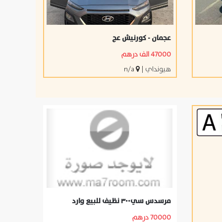
عجمان - كورنيش عج
47000 الف درهم
هيونداي
|
n/a
مرسدس سي٣٠٠ نظيف للبيع وارد
70000 درهم