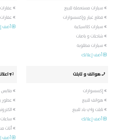
سيارات مستعملة للبيع
عقارات 
قطع غيار وإكسسوارات
عقارات ل
سيارات كلاسيكية
أضف إع
شاحنات و باصات
سيارات مطلوبة
أضف إعلانك
هواتف و تابلت
اعلان
إكسسوارات
ملابس 
هواتف للبيع
عطور و
تابلت واي باد للبيع
الكتروني
أضف إعلانك
ساعات 
أثاث م
أضف إع