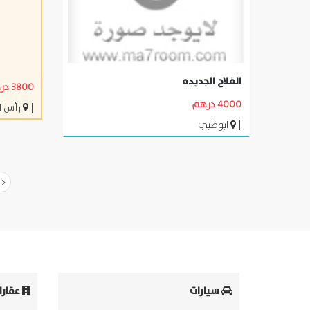
الفلاح الجديده
3800 درهم
4000 درهم
|
رأس ا
|
ابوظبي
<<
سيارات
عقارا