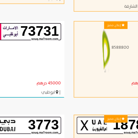
لشارقة
إعلان مميز
73731
8588800
45000 درهم
|
ابوظبي
إعلان مميز
3773
187