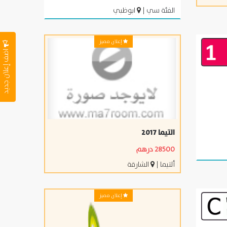
الفئة سي
|
ابوظبي
إعلان مميز
اضف إعلان جديد
التيما 2017
28500 درهم
ألتيما
|
الشارقة
إعلان مميز