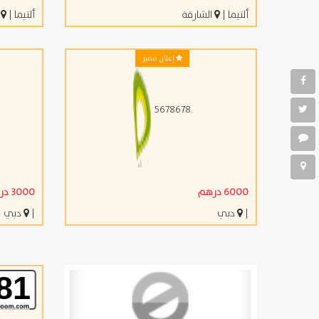
ألتيما
|
الشارقة
ألتيما
|
ا
إعلان مميز
5678678
6000 درهم
3000 درهم
|
دبي
|
دبي
81