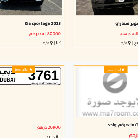
وبر سفاري
Kia sportage 2023
80000 الف درهم
يع
|
n/a
كيا
|
n/a
إعلان مميز
إعلان مميز
3761
م ‏واحد ‏
20900 درهم
|
دبي