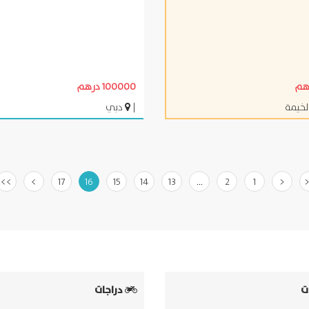
100000 درهم
لخيمة
|
دبي
>>
>
17
16
15
14
13
...
2
1
<
ت
دراجات