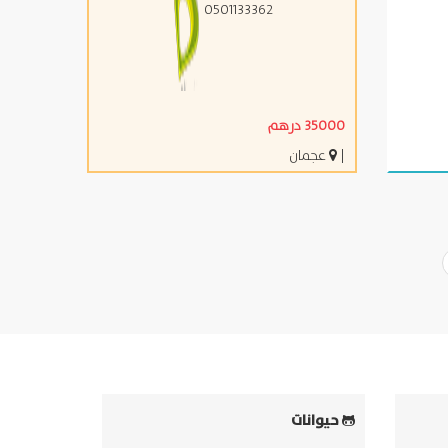
0501133362
35000 درهم
|
عجمان
حيوانات