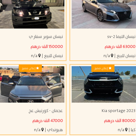
ن التيما sv-2
نيسان سوبر سفاري
 الف درهم
150000 الف درهم
ان للبيع
|
n/a
نيسان للبيع
|
n/a
إعلان مميز
إعلان مميز
Kia sportage 20
عجمان - كورنيش عج
 الف درهم
47000 الف درهم
|
n/a
هيونداي
|
n/a