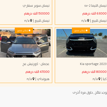
ن التيما sv-2
نيسان سوبر سفاري
 الف درهم
150000 الف درهم
ان للبيع
|
n/a
نيسان للبيع
|
n/a
إعلان مميز
إعلان مميز
Kia sportage 20
عجمان - كورنيش عج
 الف درهم
47000 الف درهم
|
n/a
هيونداي
|
n/a
د نتائج , حاول مرة أخرى