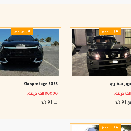
إعلان مميز
إعلان مميز
وبر سفاري
Kia sportage 2023
80000 الف درهم
يع
|
n/a
كيا
|
n/a
إعلان مميز