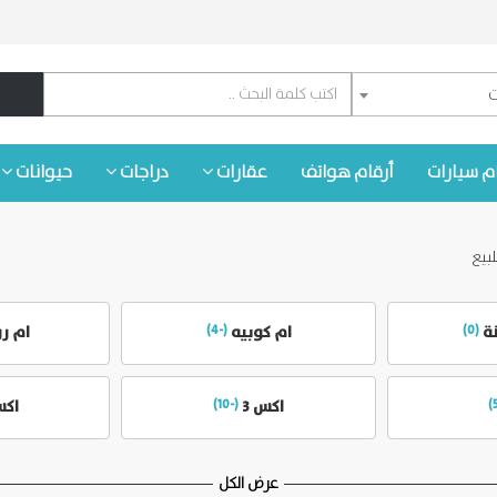
ت
م سيارات
أرقام هواتف
عقارات
دراجات
حيوانات
لبيع
نة
(0)
ام كوبيه
(-4)
ام ر
اكس 3
(-10)
اكس
عرض الكل