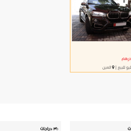
يو للبيع
|
العين
ت
دراجات