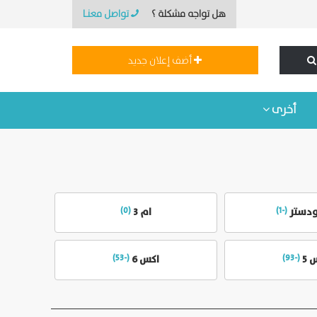
هل تواجه مشكلة ؟
تواصل معنـا
أضف إعلان جديد
أخرى
ودستر
(-1)
ام 3
(0)
 5
(-93)
اكس 6
(-53)