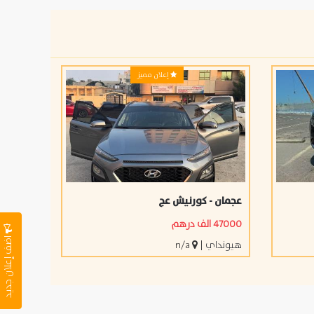
إعلان مميز
عجمان - كورنيش عج
47000 الف درهم
اضف إعلان جديد
هيونداي
|
n/a