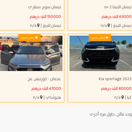
ن التيما sv-2
نيسان سوبر سفاري
 الف درهم
150000 الف درهم
ان للبيع
|
n/a
نيسان للبيع
|
n/a
إعلان مميز
إعلان مميز
Kia sportage 20
عجمان - كورنيش عج
 الف درهم
47000 الف درهم
|
n/a
هيونداي
|
n/a
د نتائج , حاول مرة أخرى