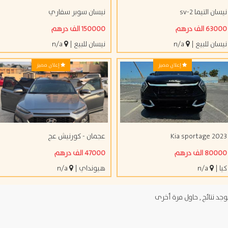
ن التيما sv-2
نيسان سوبر سفاري
 الف درهم
150000 الف درهم
ان للبيع
|
n/a
نيسان للبيع
|
n/a
إعلان مميز
إعلان مميز
Kia sportage 20
عجمان - كورنيش عج
 الف درهم
47000 الف درهم
|
n/a
هيونداي
|
n/a
د نتائج , حاول مرة أخرى